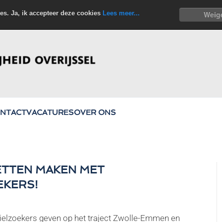
es. Ja, ik accepteer deze cookies
Lees meer...
Weig
NTACT
VACATURES
OVER ONS
ETTEN MAKEN MET
EKERS!
asielzoekers geven op het traject Zwolle-Emmen en