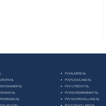
L
PVVALMERE.NL
EUROPA.NL
PVVFLEVOLAND.NL
ERSTEKAMER.NL
PVV-UTRECHT.NL
ENHAAG.NL
PVVNOORDBRABANT.NL
GRONINGEN.NL
PVV-NOORDHOLLAND.NL
RYSLAN.COM
PVVZUIDHOLLAND.NL