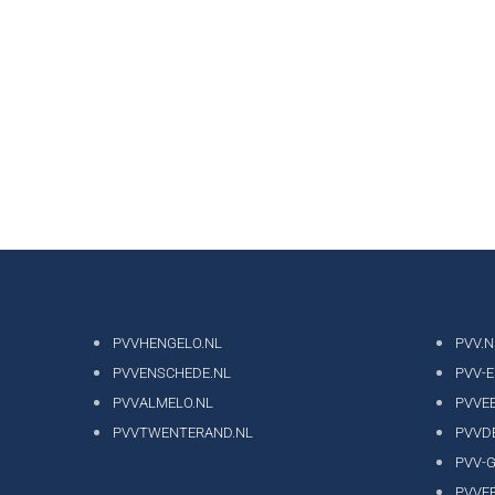
PVVHENGELO.NL
PVV.N
PVVENSCHEDE.NL
PVV-
PVVALMELO.NL
PVVE
PVVTWENTERAND.NL
PVVD
PVV-
PVVF