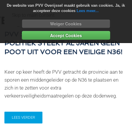
De website van PVV Overijssel maakt gebruik van cookies. Ja, ik
accepteer deze cookies
Lees meer...
Skip to main content
Weiger Cookies
PVV STEUNT BLOKKADE N36:
Accept Cookies
POLITIEK STEEKT AL JAREN GEEN
POOT UIT VOOR EEN VEILIGE N36!
Keer op keer heeft de PVV getracht de provincie aan te
sporen een middengeleider op de N36 te plaatsen en
zich in te zetten voor extra
verkeersveiligheidsmaatregelen op deze dodenweg.
LEES VERDER