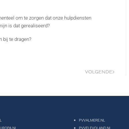
omenteel om te zorgen dat onze hulpdiensten
jn is dat gerealiseerd?
n bij te dragen?
VOLGENDE
L
PVVALMERE.NL
EUROPA.NL
PVVFLEVOLAND.NL