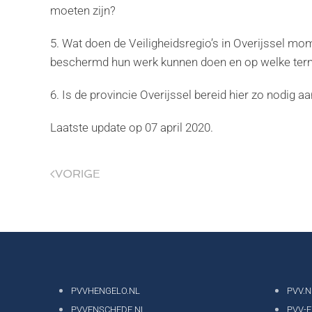
moeten zijn?
5. Wat doen de Veiligheidsregio’s in Overijssel m
beschermd hun werk kunnen doen en op welke termi
6. Is de provincie Overijssel bereid hier zo nodig aa
Laatste update op
07 april 2020
.
VORIGE
PVVHENGELO.NL
PVV.N
PVVENSCHEDE.NL
PVV-