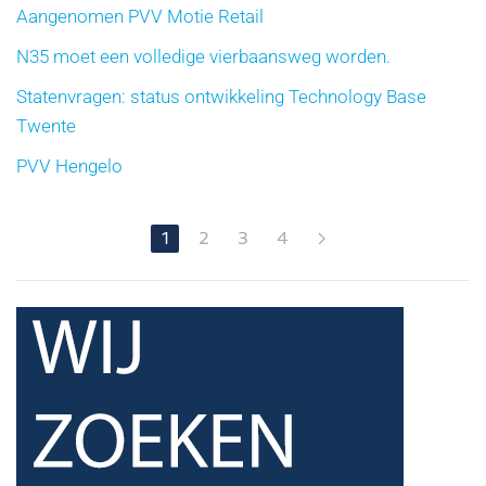
Aangenomen PVV Motie Retail
N35 moet een volledige vierbaansweg worden.
Statenvragen: status ontwikkeling Technology Base
Twente
PVV Hengelo
1
2
3
4