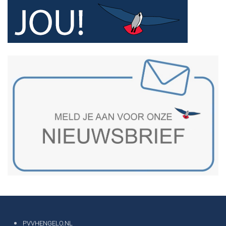
PVVHENGELO.NL