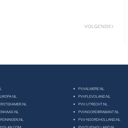
VOLGENDE
L
PVVALMERE.NL
EUROPA.NL
PVVFLEVOLAND.NL
ERSTEKAMER.NL
PVV-UTRECHT.NL
ENHAAG.NL
PVVNOORDBRABANT.NL
GRONINGEN.NL
PVV-NOORDHOLLAND.NL
RYSLAN.COM
PVVZUIDHOLLAND.NL