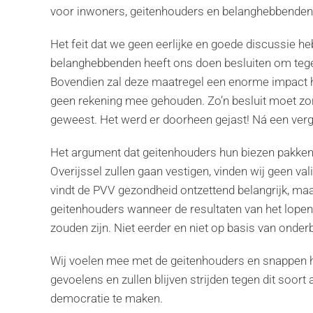
voor inwoners, geitenhouders en belanghebbenden.
Het feit dat we geen eerlijke en goede discussie 
belanghebbenden heeft ons doen besluiten om tegen
Bovendien zal deze maatregel een enorme impact he
geen rekening mee gehouden. Zo’n besluit moet zo
geweest. Het werd er doorheen gejast! Ná een verg
Het argument dat geitenhouders hun biezen pakken i
Overijssel zullen gaan vestigen, vinden wij geen val
vindt de PVV gezondheid ontzettend belangrijk, maar
geitenhouders wanneer de resultaten van het lopen
zouden zijn. Niet eerder en niet op basis van onde
Wij voelen mee met de geitenhouders en snappen h
gevoelens en zullen blijven strijden tegen dit soort
democratie te maken.