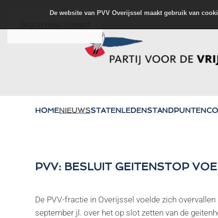
De website van PVV Overijssel maakt gebruik van cooki
Skip to main content
HOME
NIEUWS
STATENLEDEN
STANDPUNTEN
CO
PVV: BESLUIT GEITENSTOP VOE
De PVV-fractie in Overijssel voelde zich overval
september jl. over het op slot zetten van de geitenh