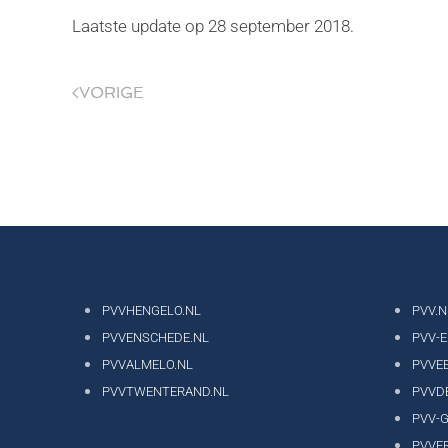
Laatste update op
28 september 2018
.
VORIGE
PVVHENGELO.NL
PVV.N
PVVENSCHEDE.NL
PVV-
PVVALMELO.NL
PVVE
PVVTWENTERAND.NL
PVVD
PVV-
PVVF