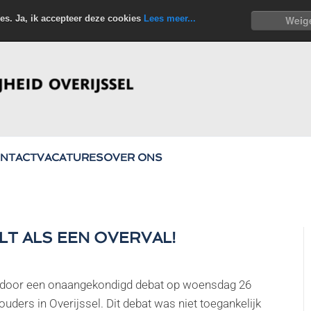
es. Ja, ik accepteer deze cookies
Lees meer...
Weig
NTACT
VACATURES
OVER ONS
LT ALS EEN OVERVAL!
len door een onaangekondigd debat op woensdag 26
ouders in Overijssel. Dit debat was niet toegankelijk